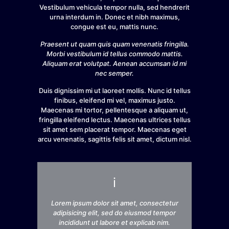
Vestibulum vehicula tempor nulla, sed hendrerit
urna interdum in. Donec et nibh maximus,
congue est eu, mattis nunc.
Praesent ut quam quis quam venenatis fringilla.
Morbi vestibulum id tellus commodo mattis.
Aliquam erat volutpat. Aenean accumsan id mi
nec semper.
Duis dignissim mi ut laoreet mollis. Nunc id tellus
finibus, eleifend mi vel, maximus justo.
Maecenas mi tortor, pellentesque a aliquam ut,
fringilla eleifend lectus. Maecenas ultrices tellus
sit amet sem placerat tempor. Maecenas eget
arcu venenatis, sagittis felis sit amet, dictum nisl.
i
Lorem ipsum dolor sit amet, consectetur
adipisicing elit, sed do eiusmod tempor
incididunt ut labore et explicab nim.