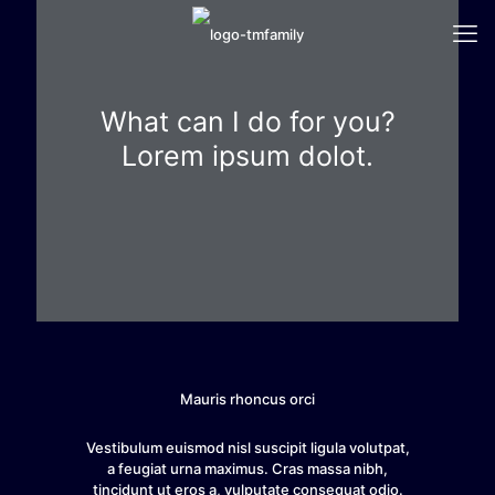
What can I do for you?
Lorem ipsum dolot.
Mauris rhoncus orci
Vestibulum euismod nisl suscipit ligula volutpat,
a feugiat urna maximus. Cras massa nibh,
tincidunt ut eros a, vulputate consequat odio.